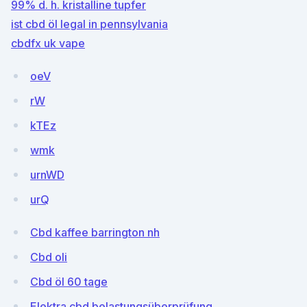
99% d. h. kristalline tupfer
ist cbd öl legal in pennsylvania
cbdfx uk vape
oeV
rW
kTEz
wmk
urnWD
urQ
Cbd kaffee barrington nh
Cbd oli
Cbd öl 60 tage
Elektra cbd belastungsüberprüfung