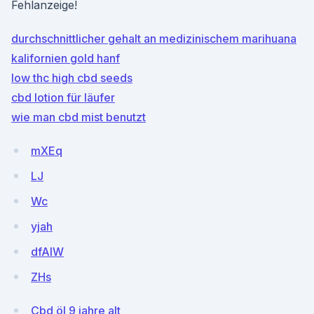
Fehlanzeige!
durchschnittlicher gehalt an medizinischem marihuana
kalifornien gold hanf
low thc high cbd seeds
cbd lotion für läufer
wie man cbd mist benutzt
mXEq
LJ
Wc
yjah
dfAIW
ZHs
Cbd öl 9 jahre alt